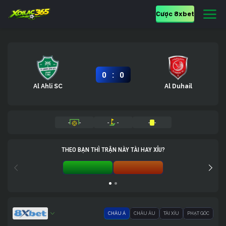
Cược 8xbet
:
0
0
Al Ahli SC
Al Duhail
-
-
-
-
-
-
THEO BẠN THÌ TRẬN NÀY TÀI HAY XỈU?
TÀI 0%
XỈU 0%
CHÂU Á
CHÂU ÂU
TÀI XỈU
PHẠT GÓC