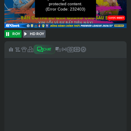
ROY
HD ROY
CHAT