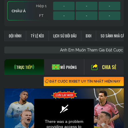
Hiệp 1
-
-
-
CHÂU Á
FT
-
-
-
Hiệp 1
Hiệp 1
Sớm
-
-
-
-
-
-
-
-
-
PHẠT GÓC
CHÂU ÂU
TÀI XỈU
ĐỘI HÌNH
TỶ LỆ KÈO
LỊCH SỬ ĐỐI ĐẦU
BXH
SO SÁNH NHÀ CÁI
FT
FT
FT
-
-
-
-
-
-
-
-
-
Anh Em Muốn Tham Gia Đặt Cượ
CHIA SẺ
TRỰC TIẾP
MÔ PHỎNG
ĐẶT CƯỢC 8XBET UY TÍN NHẤT HIỆN NAY