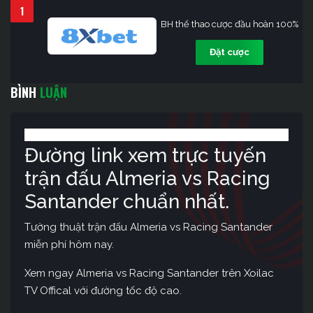
1
BH thể thao cược đầu hoàn 100%
Đặt cược
BÌNH
LUẬN
Đường link xem trực tuyến
trận đấu Almeria vs Racing
Santander chuẩn nhất.
Tường thuật trận đấu Almeria vs Racing Santander
miễn phí hôm nay.
Xem ngay Almeria vs Racing Santander trên Xoilac
TV Offical với đường tốc độ cao.