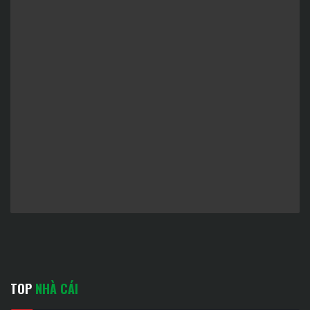
TOP
NHÀ CÁI