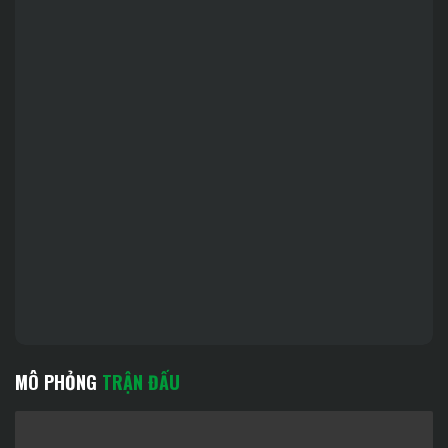
MÔ PHỎNG
TRẬN ĐẤU