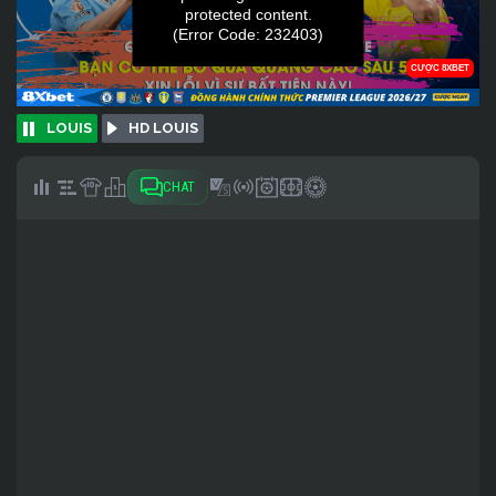
LOUIS
HD LOUIS
CHAT