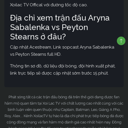
Xoilac TV Offical với đường tốc độ cao.
Địa chỉ xem trận đấu Aryna
Sabalenka vs Peyton
Stearns ở đâu?
Cập nhật Acestream, Link sopcast Aryna Sabalenka
vs Peyton Stearns full HD.
Thông tin sơ đồ, dữ liệu đội bóng, đội hình xuất phát,
link trực tiếp sẽ được cập nhật sớm trước 15 phút.
Phát sóng tất cả các trận đấu bóng đá trên thế giới đang được fan
hâm mộ quan tâm tại Xoi Lac TV với chất lượng cao nhất cùng với các
bình luận viên quen thuộc như Captain, Batman, Leo, Giàng A Pho,
Roy, Alex... Kênh XoilacTV tự hào là địa chỉ phát trực tiếp bóng đá được
cộng đồng mạng và fan hâm mộ đánh giá cao nhất hiện nay. Đồng