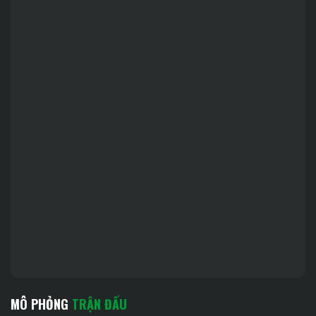
MÔ PHỎNG
TRẬN ĐẤU