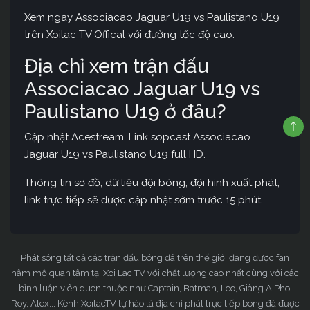
Xem ngay Associacao Jaguar U19 vs Paulistano U19
trên Xoilac TV Offical với đường tốc độ cao.
Địa chỉ xem trận đấu
Associacao Jaguar U19 vs
Paulistano U19 ở đâu?
Cập nhật Acestream, Link sopcast Associacao
Jaguar U19 vs Paulistano U19 full HD.
Thông tin sơ đồ, dữ liệu đội bóng, đội hình xuất phát,
link trực tiếp sẽ được cập nhật sớm trước 15 phút.
Phát sóng tất cả các trận đấu bóng đá trên thế giới đang được fan
hâm mộ quan tâm tại Xoi Lac TV với chất lượng cao nhất cùng với các
bình luận viên quen thuộc như Captain, Batman, Leo, Giàng A Pho,
Roy, Alex... Kênh XoilacTV tự hào là địa chỉ phát trực tiếp bóng đá được