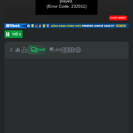
HD 1
CHAT