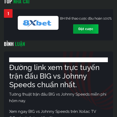
TOP
NHÀ CÁI
1
BH thể thao cược đầu hoàn 100%
Đặt cược
BÌNH
LUẬN
Đường link xem trực tuyến
trận đấu BIG vs Johnny
Speeds chuẩn nhất.
Tường thuật trận đấu BIG vs Johnny Speeds miễn phí
hôm nay.
Xem ngay BIG vs Johnny Speeds trên Xoilac TV