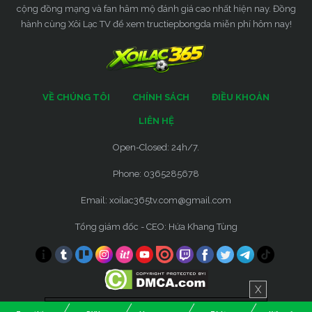
cộng đồng mạng và fan hâm mộ đánh giá cao nhất hiện nay. Đồng
hành cùng Xôi Lạc TV để xem tructiepbongda miễn phí hôm nay!
VỀ CHÚNG TÔI
CHÍNH SÁCH
ĐIỀU KHOẢN
LIÊN HỆ
Open-Closed: 24h/7.
Phone: 0365285678
Email:
xoilac365tv.com@gmail.com
Tổng giám đốc - CEO: Hứa Khang Tùng
X
Copyright © 2020 Xoilac TV Official. All rights reserved