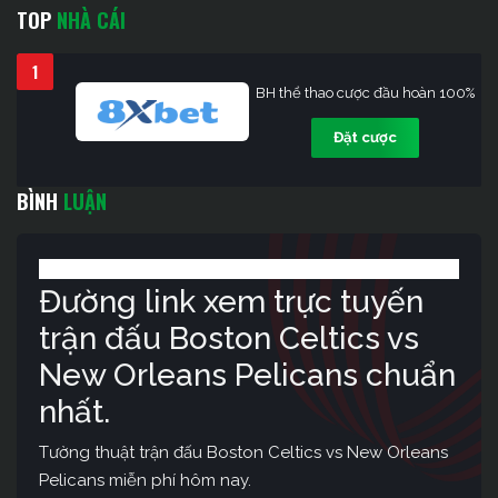
TOP
NHÀ CÁI
1
BH thể thao cược đầu hoàn 100%
Đặt cược
BÌNH
LUẬN
Đường link xem trực tuyến
trận đấu Boston Celtics vs
New Orleans Pelicans chuẩn
nhất.
Tường thuật trận đấu Boston Celtics vs New Orleans
Pelicans miễn phí hôm nay.