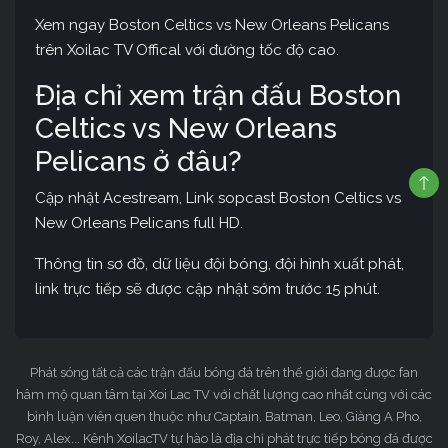
Xem ngay Boston Celtics vs New Orleans Pelicans
trên Xoilac TV Offical với đường tốc độ cao.
Địa chỉ xem trận đấu Boston
Celtics vs New Orleans
Pelicans ở đâu?
Cập nhật Acestream, Link sopcast Boston Celtics vs
New Orleans Pelicans full HD.
Thông tin sơ đồ, dữ liệu đội bóng, đội hình xuất phát,
link trực tiếp sẽ được cập nhật sớm trước 15 phút.
Phát sóng tất cả các trận đấu bóng đá trên thế giới đang được fan
hâm mộ quan tâm tại Xoi Lac TV với chất lượng cao nhất cùng với các
bình luận viên quen thuộc như Captain, Batman, Leo, Giàng A Pho,
Roy, Alex... Kênh XoilacTV tự hào là địa chỉ phát trực tiếp bóng đá được