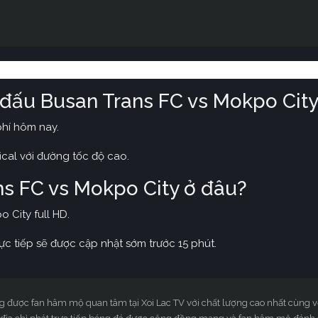
 đấu Busan Trans FC vs Mokpo City
phí hôm nay.
ical với đường tốc độ cao.
ns FC vs Mokpo City ở đâu?
 City full HD.
trực tiếp sẽ được cập nhật sớm trước 15 phút.
ang được fan hâm mộ quan tâm tại Xoi Lac TV với chất lượng cao nhất cùng 