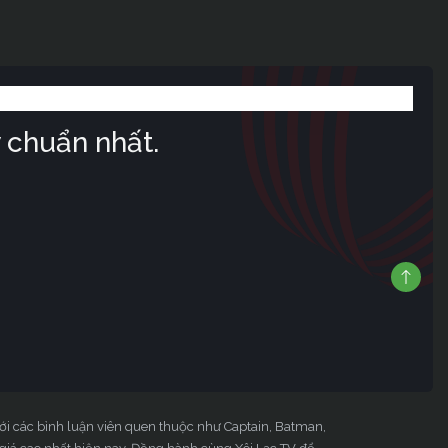
 chuẩn nhất.
với các bình luận viên quen thuộc như Captain, Batman,