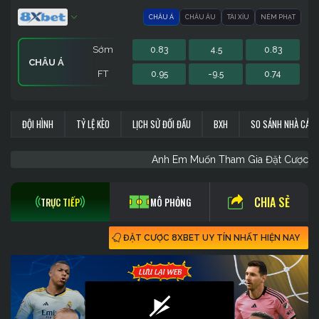
CHÂU Á
CHÂU ÂU
TÀI XỈU
NÉM PHẠT
Sớm
0.83
4.5
0.83
CHÂU Á
FT
0.95
-9.5
0.74
Sớm
Sớm
Sớm
0.83
1.5
-
181.5
0
-
0.83
2.5
-
NÉM PHẠT
CHÂU ÂU
TÀI XỈU
ĐỘI HÌNH
TỶ LỆ KÈO
LỊCH SỬ ĐỐI ĐẦU
BXH
SO SÁNH NHÀ CÁI
FT
FT
FT
0.86
16
-
172.5
0
-
0.8
1
-
Anh Em Muốn Tham Gia Đặt Cượ
CHIA SẺ
TRỰC TIẾP
MÔ PHỎNG
ĐẶT CƯỢC 8XBET UY TÍN NHẤT HIỆN NAY