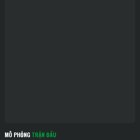
MÔ PHỎNG
TRẬN ĐẤU