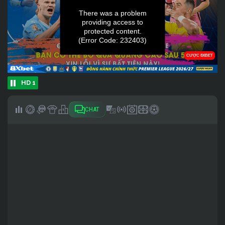
HD 1
CHAT