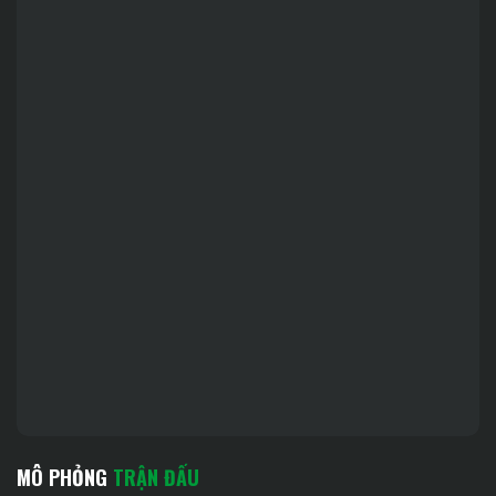
MÔ PHỎNG
TRẬN ĐẤU