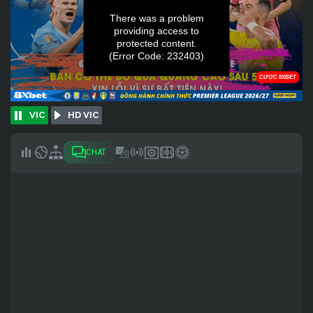
VIC
HD VIC
CHAT