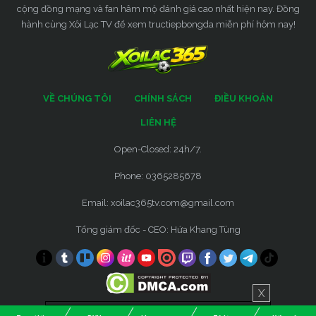
cộng đồng mạng và fan hâm mộ đánh giá cao nhất hiện nay. Đồng
hành cùng Xôi Lạc TV để xem tructiepbongda miễn phí hôm nay!
VỀ CHÚNG TÔI
CHÍNH SÁCH
ĐIỀU KHOẢN
LIÊN HỆ
Open-Closed: 24h/7.
Phone: 0365285678
Email:
xoilac365tv.com@gmail.com
Tổng giám đốc - CEO: Hứa Khang Tùng
X
Copyright © 2020 Xoilac TV Official. All rights reserved