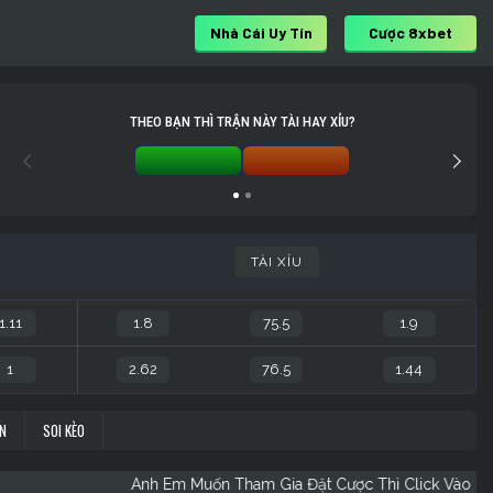
Nhà Cái Uy Tín
Cược 8xbet
THEO BẠN THÌ TRẬN NÀY TÀI HAY XỈU?
TÀI 0%
XỈU 0%
TÀI XỈU
1.11
1.8
75.5
1.9
1
2.62
76.5
1.44
N
SOI KÈO
Anh Em Muốn Tham Gia Đặt Cược Thì Click Và