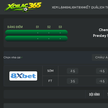
XEM LẠI
HIGHLIGHT
BXH
KẾT QUẢ
LỊCH T
BẢNG ĐIỂM
S1
S2
S3
Chen
Chen Zhiyi/Presley Smith
-
-
-
Presley 
Aaron Chia Teng Fong/Soh Wooi Yik
-
-
-
Chọn nhà cái
CHÂU Á
2.5
-1.5
SỚM
3.5
-1.5
FT
ĐỘI HÌNH