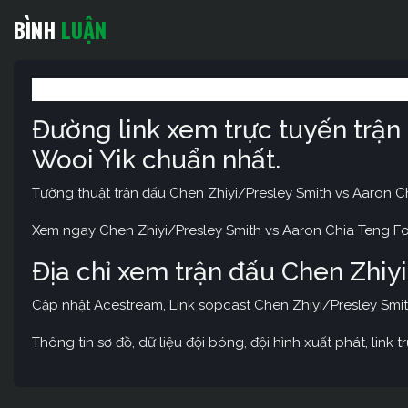
BÌNH
LUẬN
Đường link xem trực tuyến trậ
Wooi Yik chuẩn nhất.
Tường thuật trận đấu Chen Zhiyi/Presley Smith vs Aaron 
Xem ngay Chen Zhiyi/Presley Smith vs Aaron Chia Teng Fon
Địa chỉ xem trận đấu Chen Zhiy
Cập nhật Acestream, Link sopcast Chen Zhiyi/Presley Smit
Thông tin sơ đồ, dữ liệu đội bóng, đội hình xuất phát, link 