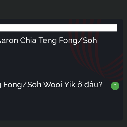
 Aaron Chia Teng Fong/Soh
ng Fong/Soh Wooi Yik ở đâu?