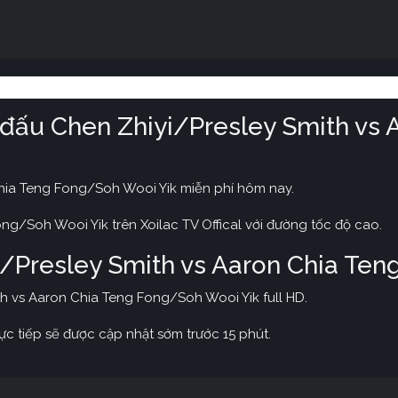
n đấu Chen Zhiyi/Presley Smith vs
Chia Teng Fong/Soh Wooi Yik miễn phí hôm nay.
g/Soh Wooi Yik trên Xoilac TV Offical với đường tốc độ cao.
i/Presley Smith vs Aaron Chia Te
h vs Aaron Chia Teng Fong/Soh Wooi Yik full HD.
trực tiếp sẽ được cập nhật sớm trước 15 phút.