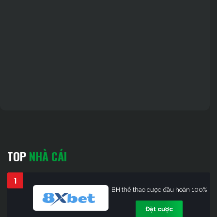
TOP
NHÀ CÁI
1
BH thể thao cược đầu hoàn 100%
Đặt cược