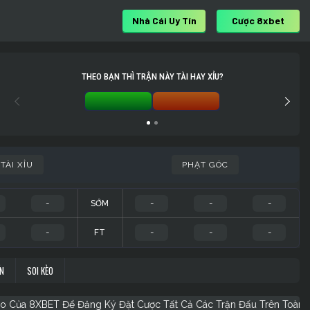
Nhà Cái Uy Tín
Cược 8xbet
THEO BẠN THÌ TRẬN NÀY TÀI HAY XỈU?
TÀI 0%
XỈU 0%
TÀI XỈU
PHẠT GÓC
-
-
-
-
SỚM
-
-
-
-
FT
N
SOI KÈO
ng Cáo Của 8XBET Để Đăng Ký Đặt Cược Tất Cả Các Trận