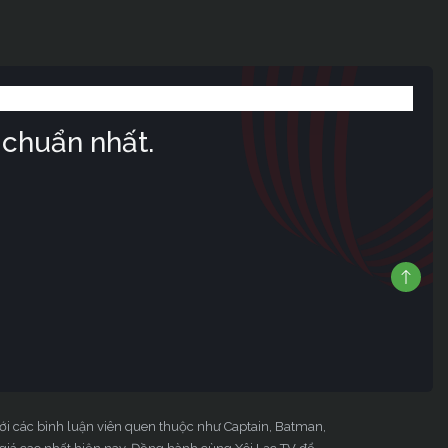
 chuẩn nhất.
với các bình luận viên quen thuộc như Captain, Batman,