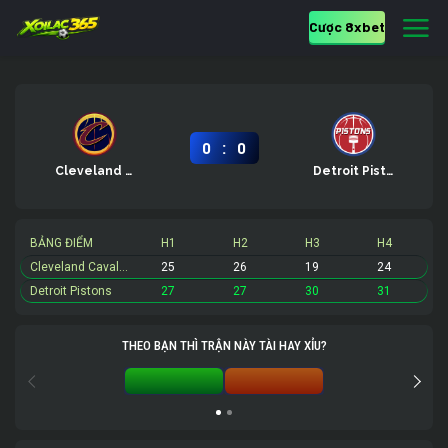
Cược 8xbet
:
0
0
Cleveland Cavaliers
Detroit Pistons
BẢNG ĐIỂM
H1
H2
H3
H4
Cleveland Cavaliers
25
26
19
24
Detroit Pistons
27
27
30
31
THEO BẠN THÌ TRẬN NÀY TÀI HAY XỈU?
TÀI 0%
XỈU 0%