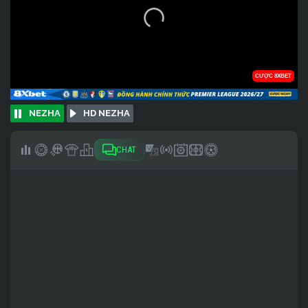
NEZHA
HD NEZHA
CHAT