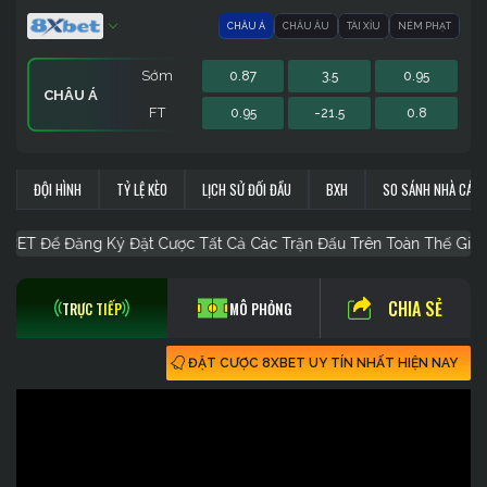
CHÂU Á
CHÂU ÂU
TÀI XỈU
NÉM PHẠT
Sớm
0.87
3.5
0.95
CHÂU Á
FT
0.95
-21.5
0.8
Sớm
Sớm
Sớm
0.91
1.59
-
210.5
0
-
2.45
0.91
-
NÉM PHẠT
CHÂU ÂU
TÀI XỈU
ĐỘI HÌNH
TỶ LỆ KÈO
LỊCH SỬ ĐỐI ĐẦU
BXH
SO SÁNH NHÀ CÁI
FT
FT
FT
1.6
19
-
209.5
0
-
0.47
1
-
áo Của 8XBET Để Đăng Ký Đặt Cược Tất Cả Các Trận Đấu
CHIA SẺ
TRỰC TIẾP
MÔ PHỎNG
ĐẶT CƯỢC 8XBET UY TÍN NHẤT HIỆN NAY