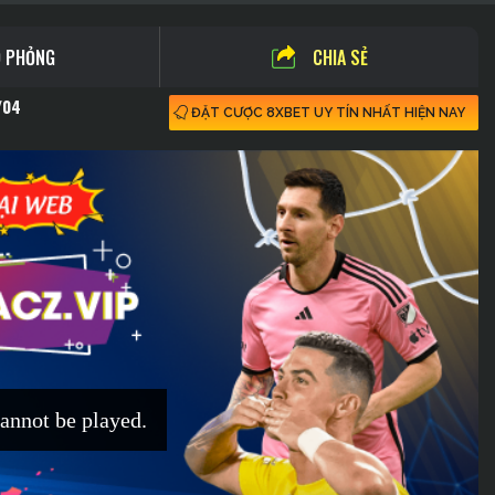
 PHỎNG
CHIA SẺ
/04
ĐẶT CƯỢC 8XBET UY TÍN NHẤT HIỆN NAY