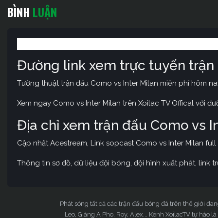
BÌNH
LUẬN
Đường link xem trực tuyến trận
Tường thuật trận đấu Como vs Inter Milan miễn phí hôm na
Xem ngay Como vs Inter Milan trên Xoilac TV Offical với đ
Địa chỉ xem trận đấu Como vs I
Cập nhật Acestream, Link sopcast Como vs Inter Milan full
Thông tin sơ đồ, dữ liệu đội bóng, đội hình xuất phát, link 
Phát sóng tất cả các trận đấu bóng đá trên thế giới đ
Leo, Giàng A Pho, Roy, Alex... Kênh XoilacTV tự hào