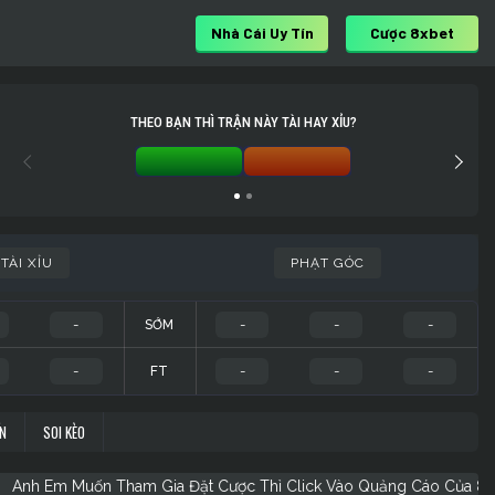
Nhà Cái Uy Tín
Cược 8xbet
THEO BẠN THÌ TRẬN NÀY TÀI HAY XỈU?
TÀI 0%
XỈU 0%
TÀI XỈU
PHẠT GÓC
-
-
-
-
SỚM
-
-
-
-
FT
N
SOI KÈO
 Em Muốn Tham Gia Đặt Cược Thì Click Vào Quảng Cáo C