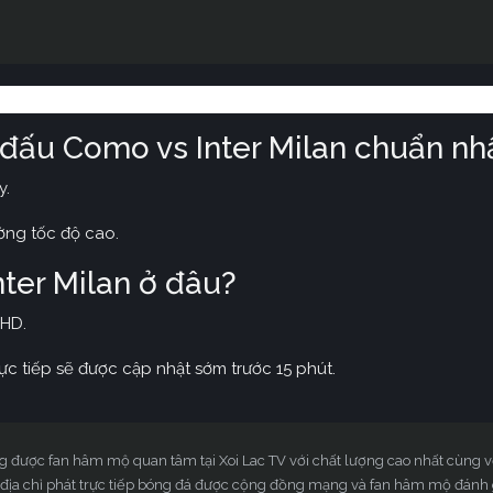
 đấu Como vs Inter Milan chuẩn nhấ
y.
ường tốc độ cao.
nter Milan ở đâu?
 HD.
trực tiếp sẽ được cập nhật sớm trước 15 phút.
ang được fan hâm mộ quan tâm tại Xoi Lac TV với chất lượng cao nhất cùng 
 là địa chỉ phát trực tiếp bóng đá được cộng đồng mạng và fan hâm mộ đánh