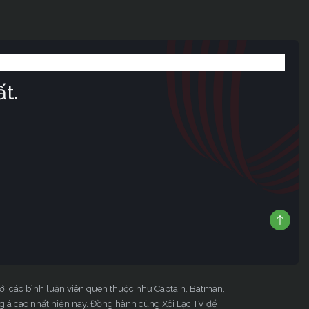
t.
với các bình luận viên quen thuộc như Captain, Batman,
 giá cao nhất hiện nay. Đồng hành cùng Xôi Lạc TV để