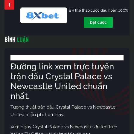
1
BH thể thao cược đầu hoàn 100%
Đặt cược
BÌNH
LUẬN
Đường link xem trực tuyến
trận đấu Crystal Palace vs
Newcastle United chuẩn
nhất.
Tường thuật trận đấu Crystal Palace vs Newcastle
United miễn phí hôm nay.
Xem ngay Crystal Palace vs Newcastle United trên