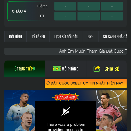
Hiệp 1
-
-
-
CHÂU Á
FT
-
-
-
Hiệp 1
Hiệp 1
Sớm
-
-
-
-
-
-
-
-
-
PHẠT GÓC
CHÂU ÂU
TÀI XỈU
ĐỘI HÌNH
TỶ LỆ KÈO
LỊCH SỬ ĐỐI ĐẦU
BXH
SO SÁNH NHÀ CÁI
FT
FT
FT
-
-
-
-
-
-
-
-
-
Anh Em Muốn Tham Gia Đặt Cược
CHIA SẺ
TRỰC TIẾP
MÔ PHỎNG
ĐẶT CƯỢC 8XBET UY TÍN NHẤT HIỆN NAY