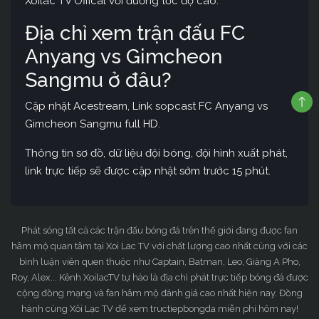
Xoilac TV Offical với đường tốc độ cao.
Địa chỉ xem trận đấu FC
Anyang vs Gimcheon
Sangmu ở đâu?
Cập nhật Acestream, Link sopcast FC Anyang vs
Gimcheon Sangmu full HD.
Thông tin sơ đồ, dữ liệu đội bóng, đội hình xuất phát,
link trực tiếp sẽ được cập nhật sớm trước 15 phút.
Phát sóng tất cả các trận đấu bóng đá trên thế giới đang được fan
hâm mộ quan tâm tại Xoi Lac TV với chất lượng cao nhất cùng với các
bình luận viên quen thuộc như Captain, Batman, Leo, Giàng A Pho,
Roy, Alex... Kênh XoilacTV tự hào là địa chỉ phát trực tiếp bóng đá được
cộng đồng mạng và fan hâm mộ đánh giá cao nhất hiện nay. Đồng
hành cùng Xôi Lạc TV để xem tructiepbongda miễn phí hôm nay!