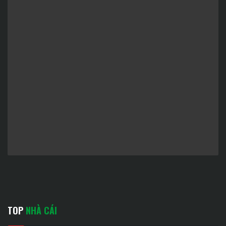
TOP
NHÀ CÁI