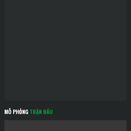
MÔ PHỎNG
TRẬN ĐẤU