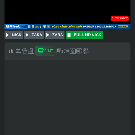
NICK
ZARA
ZARA
FULL HD NICK
CHAT