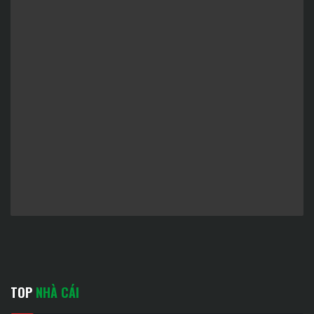
TOP
NHÀ CÁI