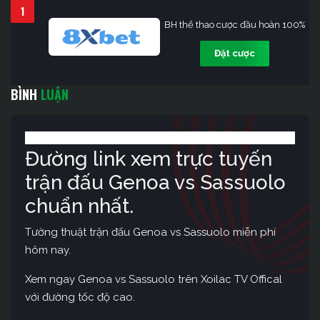
1
BH thể thao cược đầu hoàn 100%
Đặt cược
BÌNH
LUẬN
Đường link xem trực tuyến
trận đấu Genoa vs Sassuolo
chuẩn nhất.
Tường thuật trận đấu Genoa vs Sassuolo miễn phí
hôm nay.
Xem ngay Genoa vs Sassuolo trên Xoilac TV Offical
với đường tốc độ cao.