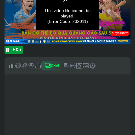
HD 1
CHAT