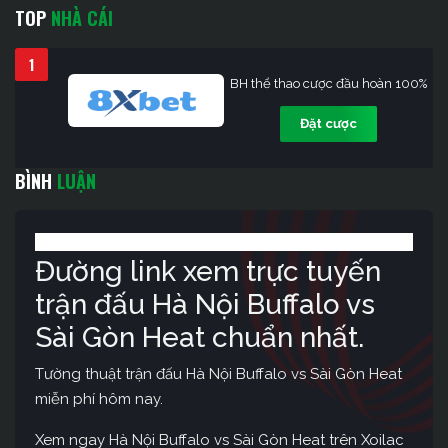
TOP
NHÀ CÁI
1
BH thể thao cược đầu hoàn 100%
Đặt cược
BÌNH
LUẬN
Đường link xem trực tuyến
trận đấu Hà Nội Buffalo vs
Sài Gòn Heat chuẩn nhất.
Tường thuật trận đấu Hà Nội Buffalo vs Sài Gòn Heat
miễn phí hôm nay.
Xem ngay Hà Nội Buffalo vs Sài Gòn Heat trên Xoilac