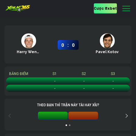
Cược 8xbet
:
0
0
Harry Wendelken
Pavel Kotov
BẢNG ĐIỂM
S1
S2
S3
Harry Wendelken
-
-
-
Pavel Kotov
-
-
-
THEO BẠN THÌ TRẬN NÀY TÀI HAY XỈU?
TÀI 0%
XỈU 0%