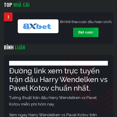
TOP
NHÀ CÁI
1
BH thể thao cược đầu hoàn 100%
Đặt cược
BÌNH
LUẬN
Đường link xem trực tuyến
trận đấu Harry Wendelken vs
Pavel Kotov chuẩn nhất.
Tường thuật trận đấu Harry Wendelken vs Pavel
Kotov miễn phí hôm nay.
Xem ngay Harry Wendelken vs Pavel Kotov trên