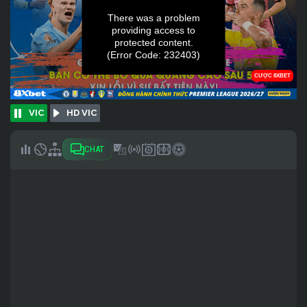
VIC
HD VIC
CHAT