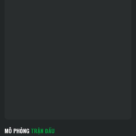
MÔ PHỎNG
TRẬN ĐẤU