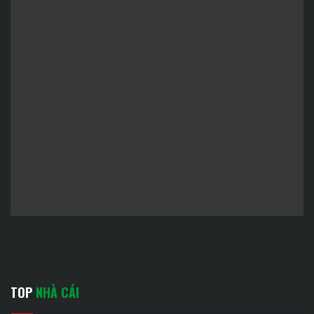
TOP
NHÀ CÁI