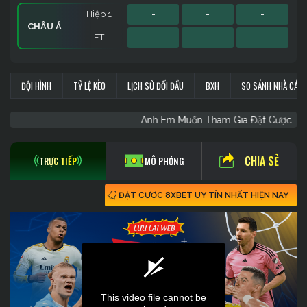
Hiệp 1
-
-
-
CHÂU Á
FT
-
-
-
Hiệp 1
Hiệp 1
Sớm
-
-
-
-
-
-
-
-
-
PHẠT GÓC
CHÂU ÂU
TÀI XỈU
ĐỘI HÌNH
TỶ LỆ KÈO
LỊCH SỬ ĐỐI ĐẦU
BXH
SO SÁNH NHÀ CÁI
FT
FT
FT
-
-
-
-
-
-
-
-
-
Anh Em Muốn Tham Gia Đặt Cược
CHIA SẺ
TRỰC TIẾP
MÔ PHỎNG
ĐẶT CƯỢC 8XBET UY TÍN NHẤT HIỆN NAY