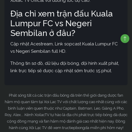
Xoilac TV Offical với đường tốc độ cao.
Địa chỉ xem trận đấu Kuala
Lumpur FC vs Negeri
Sembilan ở đâu?
Cập nhật Acestream, Link sopcast Kuala Lumpur FC
vs Negeri Sembilan full HD.
Thông tin sơ đồ, dữ liệu đội bóng, đội hình xuất phát,
link trực tiếp sẽ được cập nhật sớm trước 15 phút.
Phát sóng tất cả các trận đấu bóng đá trên thế giới đang được fan
hâm mộ quan tâm tại Xoi Lac TV với chất lượng cao nhất cùng với các
bình luận viên quen thuộc như Captain, Batman, Leo, Giàng A Pho,
Roy, Alex... Kênh XoilacTV tự hào là địa chỉ phát trực tiếp bóng đá được
cộng đồng mạng và fan hâm mộ đánh giá cao nhất hiện nay. Đồng
hành cùng Xôi Lạc TV để xem tructiepbongda miễn phí hôm nay!