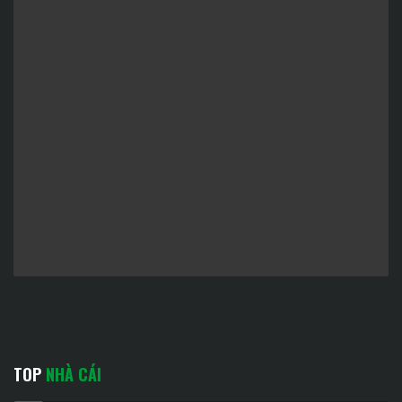
TOP
NHÀ CÁI