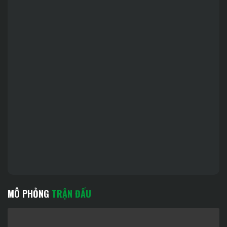
MÔ PHỎNG
TRẬN ĐẤU