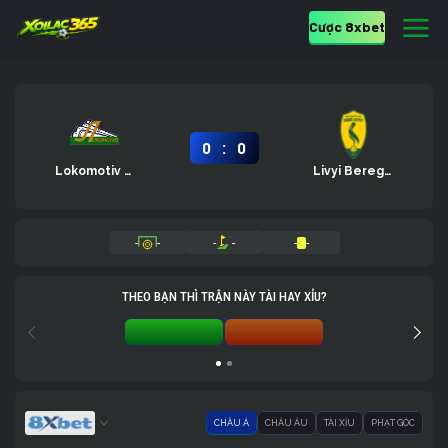
Cược 8xbet
:
0
0
Lokomotiv Kyiv
Livyi Bereg 2
-
-
-
-
-
-
THEO BẠN THÌ TRẬN NÀY TÀI HAY XỈU?
TÀI 0%
XỈU 0%
CHÂU Á
CHÂU ÂU
TÀI XỈU
PHẠT GÓC