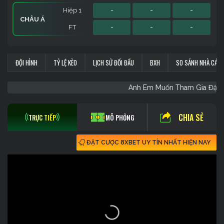
Hiệp 1
-
-
-
CHÂU Á
FT
-
-
-
Hiệp 1
Hiệp 1
Sớm
-
-
-
-
-
-
-
-
-
PHẠT GÓC
CHÂU ÂU
TÀI XỈU
ĐỘI HÌNH
TỶ LỆ KÈO
LỊCH SỬ ĐỐI ĐẦU
BXH
SO SÁNH NHÀ CÁI
FT
FT
FT
-
-
-
-
-
-
-
-
-
Anh Em Muốn Tham Gia Đặ
CHIA SẺ
TRỰC TIẾP
MÔ PHỎNG
ĐẶT CƯỢC 8XBET UY TÍN NHẤT HIỆN NAY