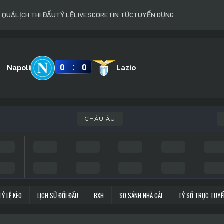
 QUẢ
LỊCH THI ĐẤU
TỶ LỆ
LIVESCORE
TIN TỨC
TUYỂN DỤNG
0
:
0
Napoli
Lazio
CHÂU ÂU
-
-
-
-
-
-
-
-
-
-
-
-
TỶ LỆ KÈO
LỊCH SỬ ĐỐI ĐẦU
BXH
SO SÁNH NHÀ CÁI
TỶ SỐ TRỰC TUYẾ