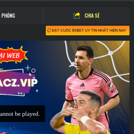
 PHỎNG
CHIA SẺ
ĐẶT CƯỢC 8XBET UY TÍN NHẤT HIỆN NAY