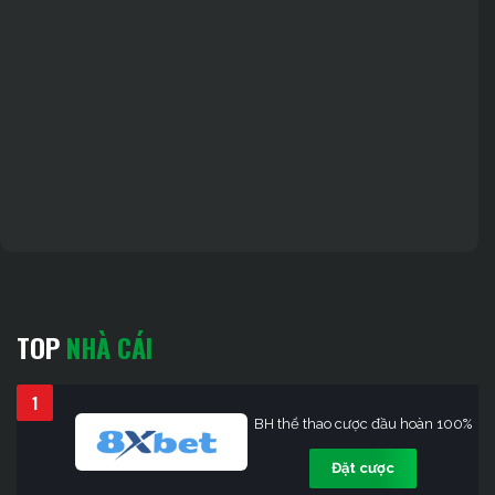
TOP
NHÀ CÁI
1
BH thể thao cược đầu hoàn 100%
Đặt cược