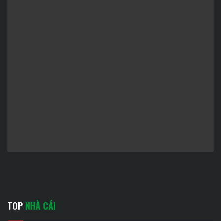
TOP
NHÀ CÁI