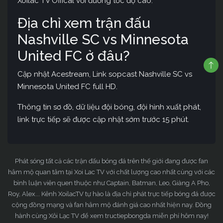
Xoilac TV Offical với đường tốc độ cao.
Địa chỉ xem trận đấu
Nashville SC vs Minnesota
United FC ở đâu?
Cập nhật Acestream, Link sopcast Nashville SC vs
Minnesota United FC full HD.
Thông tin sơ đồ, dữ liệu đội bóng, đội hình xuất phát,
link trực tiếp sẽ được cập nhật sớm trước 15 phút.
Phát sóng tất cả các trận đấu bóng đá trên thế giới đang được fan
hâm mộ quan tâm tại Xoi Lac TV với chất lượng cao nhất cùng với các
bình luận viên quen thuộc như Captain, Batman, Leo, Giàng A Pho,
Roy, Alex... Kênh XoilacTV tự hào là địa chỉ phát trực tiếp bóng đá được
cộng đồng mạng và fan hâm mộ đánh giá cao nhất hiện nay. Đồng
hành cùng Xôi Lạc TV để xem tructiepbongda miễn phí hôm nay!