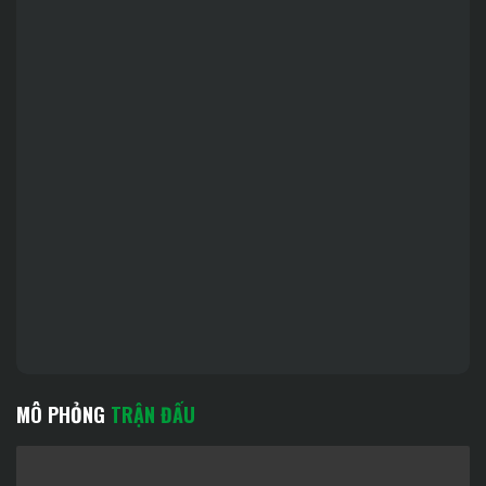
MÔ PHỎNG
TRẬN ĐẤU