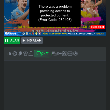
ALAN
HD ALAN
CHAT