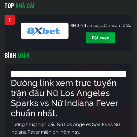
TOP
NHÀ CÁI
1
BH thể thao cược đầu hoàn 100%
Đặt cược
BÌNH
LUẬN
Đường link xem trực tuyến
trận đấu Nữ Los Angeles
Sparks vs Nữ Indiana Fever
chuẩn nhất.
Tường thuật trận đấu Nữ Los Angeles Sparks vs Nữ
Indiana Fever miễn phí hôm nay.