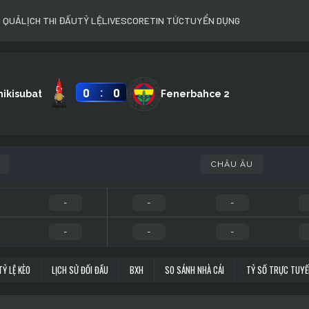
 QUẢ
LỊCH THI ĐẤU
TỶ LỆ
LIVESCORE
TIN TỨC
TUYỂN DỤNG
0
:
0
nikisubat
Fenerbahce 2
CHÂU ÂU
-
-
-
-
-
-
TỶ LỆ KÈO
LỊCH SỬ ĐỐI ĐẦU
BXH
SO SÁNH NHÀ CÁI
TỶ SỐ TRỰC TUYẾ