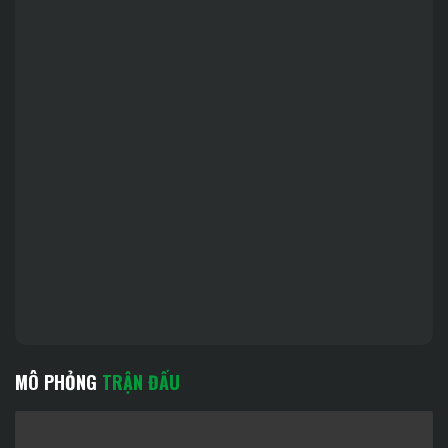
MÔ PHỎNG
TRẬN ĐẤU