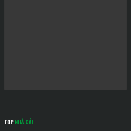
TOP
NHÀ CÁI