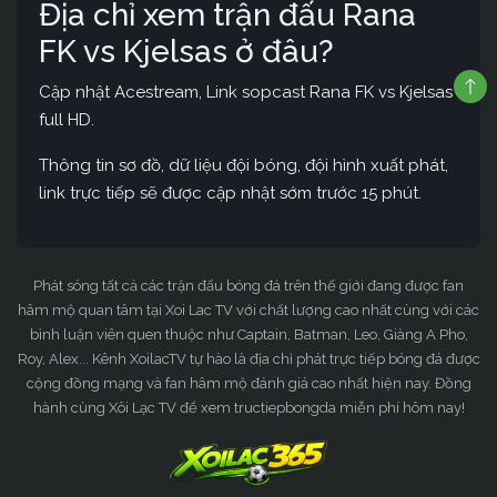
Địa chỉ xem trận đấu Rana
FK vs Kjelsas ở đâu?
Cập nhật Acestream, Link sopcast Rana FK vs Kjelsas
full HD.
Thông tin sơ đồ, dữ liệu đội bóng, đội hình xuất phát,
link trực tiếp sẽ được cập nhật sớm trước 15 phút.
Phát sóng tất cả các trận đấu bóng đá trên thế giới đang được fan
hâm mộ quan tâm tại Xoi Lac TV với chất lượng cao nhất cùng với các
bình luận viên quen thuộc như Captain, Batman, Leo, Giàng A Pho,
Roy, Alex... Kênh XoilacTV tự hào là địa chỉ phát trực tiếp bóng đá được
cộng đồng mạng và fan hâm mộ đánh giá cao nhất hiện nay. Đồng
hành cùng Xôi Lạc TV để xem tructiepbongda miễn phí hôm nay!