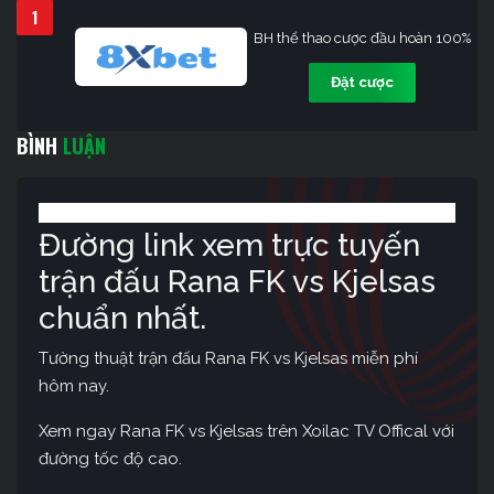
1
BH thể thao cược đầu hoàn 100%
Đặt cược
BÌNH
LUẬN
Đường link xem trực tuyến
trận đấu Rana FK vs Kjelsas
chuẩn nhất.
Tường thuật trận đấu Rana FK vs Kjelsas miễn phí
hôm nay.
Xem ngay Rana FK vs Kjelsas trên Xoilac TV Offical với
đường tốc độ cao.