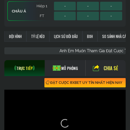
Hiệp 1
-
-
-
CHÂU Á
FT
-
-
-
Hiệp 1
Hiệp 1
Sớm
-
-
-
-
-
-
-
-
-
PHẠT GÓC
CHÂU ÂU
TÀI XỈU
ĐỘI HÌNH
TỶ LỆ KÈO
LỊCH SỬ ĐỐI ĐẦU
BXH
SO SÁNH NHÀ CÁI
FT
FT
FT
-
-
-
-
-
-
-
-
-
Anh Em Muốn Tham Gia Đặt Cược
CHIA SẺ
TRỰC TIẾP
MÔ PHỎNG
ĐẶT CƯỢC 8XBET UY TÍN NHẤT HIỆN NAY