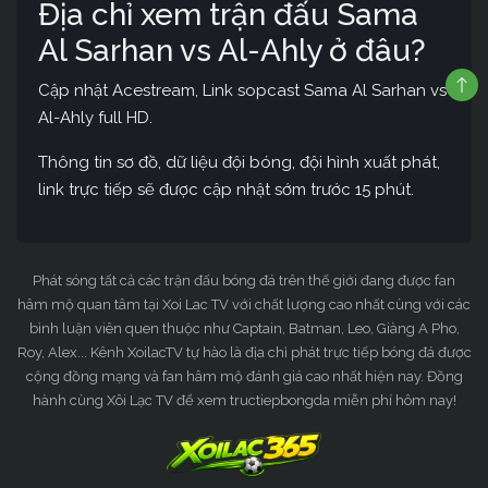
Địa chỉ xem trận đấu Sama
Al Sarhan vs Al-Ahly ở đâu?
Cập nhật Acestream, Link sopcast Sama Al Sarhan vs
Al-Ahly full HD.
Thông tin sơ đồ, dữ liệu đội bóng, đội hình xuất phát,
link trực tiếp sẽ được cập nhật sớm trước 15 phút.
Phát sóng tất cả các trận đấu bóng đá trên thế giới đang được fan
hâm mộ quan tâm tại Xoi Lac TV với chất lượng cao nhất cùng với các
bình luận viên quen thuộc như Captain, Batman, Leo, Giàng A Pho,
Roy, Alex... Kênh XoilacTV tự hào là địa chỉ phát trực tiếp bóng đá được
cộng đồng mạng và fan hâm mộ đánh giá cao nhất hiện nay. Đồng
hành cùng Xôi Lạc TV để xem tructiepbongda miễn phí hôm nay!