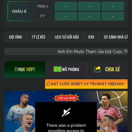
Hiệp 1
-
-
-
CHÂU Á
FT
-
-
-
Hiệp 1
Hiệp 1
Sớm
-
-
-
-
-
-
-
-
-
PHẠT GÓC
CHÂU ÂU
TÀI XỈU
ĐỘI HÌNH
TỶ LỆ KÈO
LỊCH SỬ ĐỐI ĐẦU
BXH
SO SÁNH NHÀ CÁI
FT
FT
FT
-
-
-
-
-
-
-
-
-
Anh Em Muốn Tham Gia Đặt Cược 
CHIA SẺ
TRỰC TIẾP
MÔ PHỎNG
ĐẶT CƯỢC 8XBET UY TÍN NHẤT HIỆN NAY