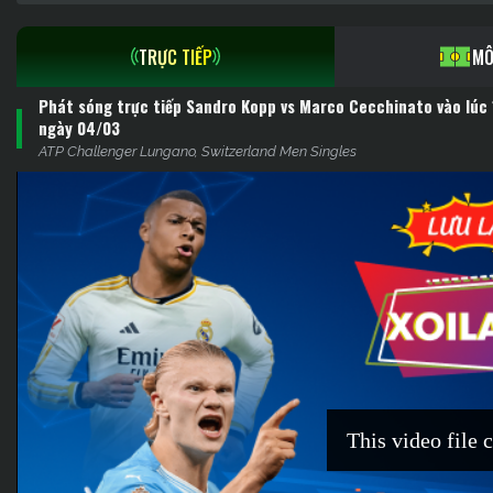
TRỰC TIẾP
MÔ
Phát sóng trực tiếp Sandro Kopp vs Marco Cecchinato vào lúc 
ngày 04/03
ATP Challenger Lungano, Switzerland Men Singles