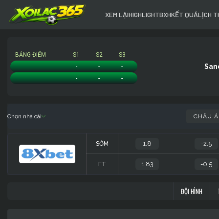
XEM LẠI
HIGHLIGHT
BXH
KẾT QUẢ
LỊCH T
BẢNG ĐIỂM
S1
S2
S3
San
Sandro Kopp
-
-
-
Marco Cecchinato
-
-
-
Chọn nhà cái
CHÂU Á
1.8
-2.5
SỚM
1.83
-0.5
FT
ĐỘI HÌNH