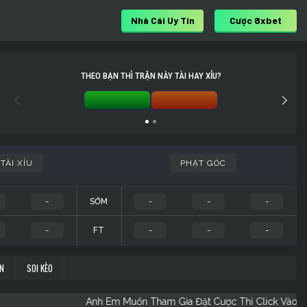
Nhà Cái Uy Tín
Cược 8xbet
THEO BẠN THÌ TRẬN NÀY TÀI HAY XỈU?
TÀI 0%
XỈU 0%
TÀI XỈU
PHẠT GÓC
-
-
-
-
SỚM
-
-
-
-
FT
N
SOI KÈO
Anh Em Muốn Tham Gia Đặt Cược Thì Click 