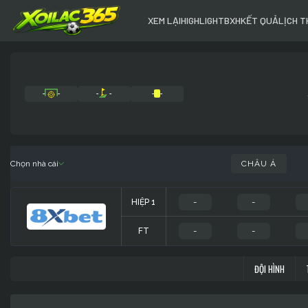
XEM LẠI
HIGHLIGHT
BXH
KẾT QUẢ
LỊCH T
-
-
-
-
-
-
Chọn nhà cái
CHÂU Á
-
-
HIỆP 1
-
-
FT
ĐỘI HÌNH