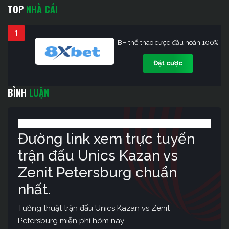
TOP
NHÀ CÁI
1
BH thể thao cược đầu hoàn 100%
Đặt cược
BÌNH
LUẬN
Đường link xem trực tuyến
trận đấu Unics Kazan vs
Zenit Petersburg chuẩn
nhất.
Tường thuật trận đấu Unics Kazan vs Zenit
Petersburg miễn phí hôm nay.