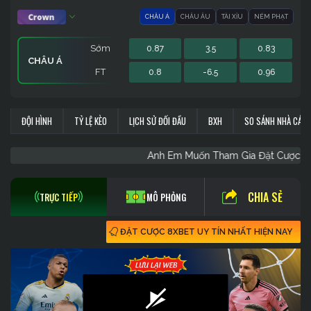
CHÂU Á
CHÂU ÂU
TÀI XỈU
NÉM PHẠT
Sớm
0.87
3.5
0.83
CHÂU Á
FT
0.8
-6.5
0.96
Sớm
Sớm
Sớm
0.87
-
-
162.5
-
-
0.83
-
-
NÉM PHẠT
CHÂU ÂU
TÀI XỈU
ĐỘI HÌNH
TỶ LỆ KÈO
LỊCH SỬ ĐỐI ĐẦU
BXH
SO SÁNH NHÀ CÁI
FT
FT
FT
0.79
-
-
140.5
-
-
0.87
-
-
Anh Em Muốn Tham Gia Đặt Cượ
CHIA SẺ
TRỰC TIẾP
MÔ PHỎNG
ĐẶT CƯỢC 8XBET UY TÍN NHẤT HIỆN NAY