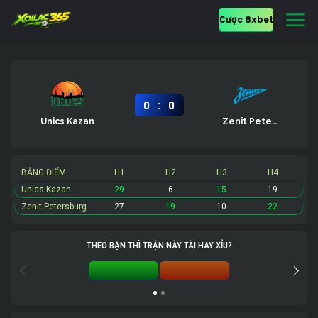
Cược 8xbet
:
0
0
Unics Kazan
Zenit Petersburg
BẢNG ĐIỂM
H1
H2
H3
H4
Unics Kazan
29
6
15
19
Zenit Petersburg
27
19
10
22
THEO BẠN THÌ TRẬN NÀY TÀI HAY XỈU?
TÀI 0%
XỈU 0%