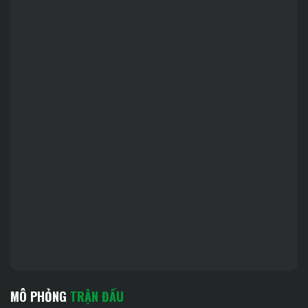
MÔ PHỎNG
TRẬN ĐẤU