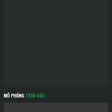
MÔ PHỎNG
TRẬN ĐẤU