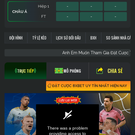
Hiệp 1
-
-
-
CHÂU Á
FT
-
-
-
Hiệp 1
Hiệp 1
Sớm
-
-
-
-
-
-
-
-
-
PHẠT GÓC
CHÂU ÂU
TÀI XỈU
ĐỘI HÌNH
TỶ LỆ KÈO
LỊCH SỬ ĐỐI ĐẦU
BXH
SO SÁNH NHÀ CÁI
FT
FT
FT
-
-
-
-
-
-
-
-
-
Anh Em Muốn Tham Gia Đặt Cược
CHIA SẺ
TRỰC TIẾP
MÔ PHỎNG
ĐẶT CƯỢC 8XBET UY TÍN NHẤT HIỆN NAY