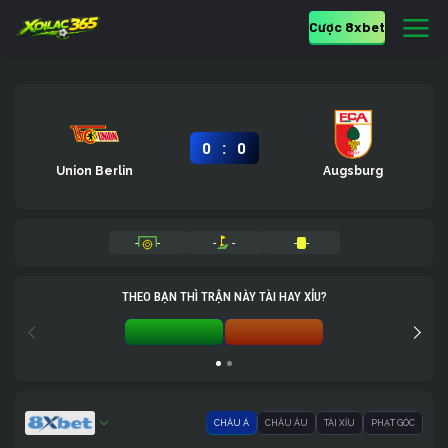
Cược 8xbet
:
0
0
Union Berlin
Augsburg
-
-
-
-
-
-
THEO BẠN THÌ TRẬN NÀY TÀI HAY XỈU?
TÀI 0%
XỈU 0%
CHÂU Á
CHÂU ÂU
TÀI XỈU
PHẠT GÓC