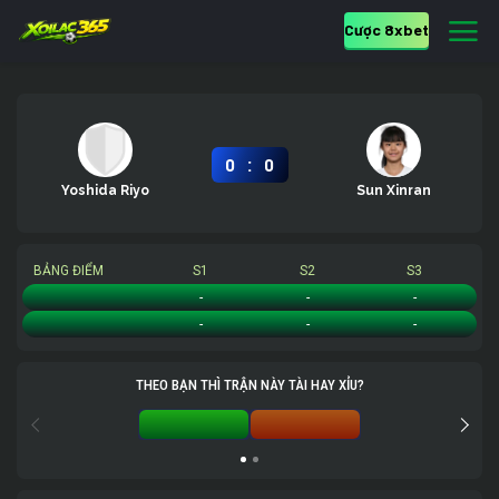
Cược 8xbet
:
0
0
Yoshida Riyo
Sun Xinran
BẢNG ĐIỂM
S1
S2
S3
Yoshida Riyo
-
-
-
Sun Xinran
-
-
-
THEO BẠN THÌ TRẬN NÀY TÀI HAY XỈU?
TÀI 0%
XỈU 0%