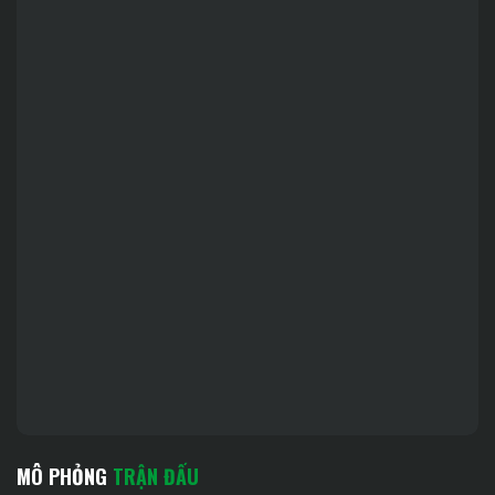
MÔ PHỎNG
TRẬN ĐẤU