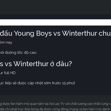
 đấu Young Boys vs Winterthur chu
ôm nay.
với đường tốc độ cao.
s vs Winterthur ở đâu?
r full HD.
trực tiếp sẽ được cập nhật sớm trước 15 phút.
ang được fan hâm mộ quan tâm tại Xoi Lac TV với chất lượng cao nhất cùng 
 là địa chỉ phát trực tiếp bóng đá được cộng đồng mạng và fan hâm mộ đánh