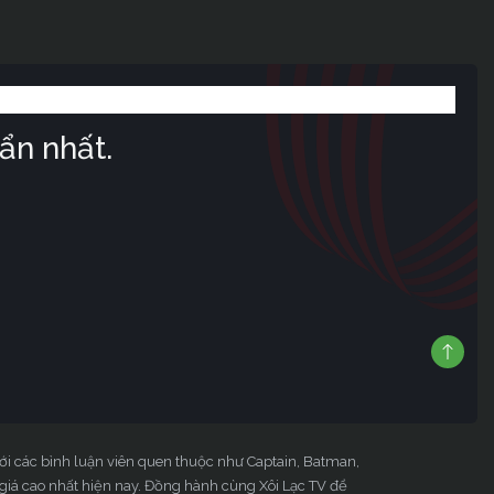
ẩn nhất.
với các bình luận viên quen thuộc như Captain, Batman,
 giá cao nhất hiện nay. Đồng hành cùng Xôi Lạc TV để