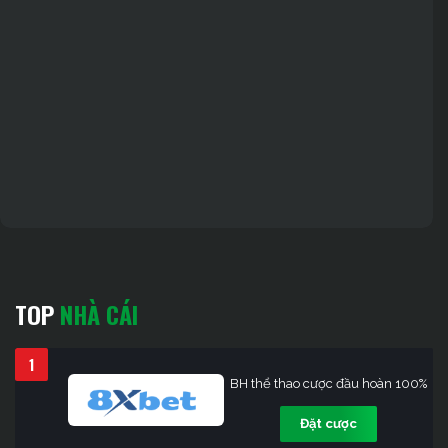
TOP
NHÀ CÁI
1
BH thể thao cược đầu hoàn 100%
Đặt cược