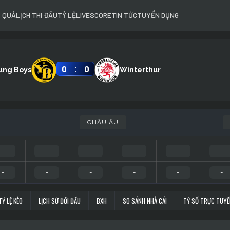
 QUẢ
LỊCH THI ĐẤU
TỶ LỆ
LIVESCORE
TIN TỨC
TUYỂN DỤNG
0
:
0
ung Boys
Winterthur
CHÂU ÂU
-
-
-
-
-
-
-
-
-
-
-
-
TỶ LỆ KÈO
LỊCH SỬ ĐỐI ĐẦU
BXH
SO SÁNH NHÀ CÁI
TỶ SỐ TRỰC TUYẾ