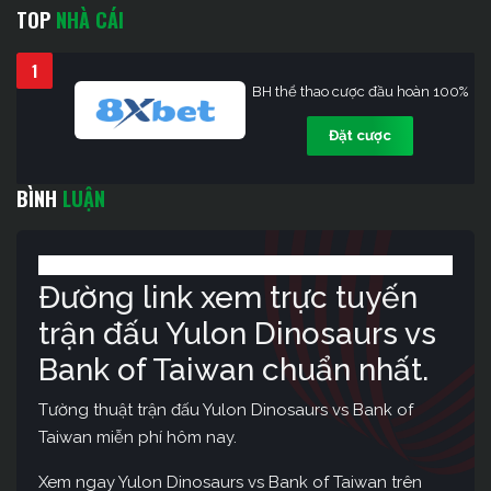
TOP
NHÀ CÁI
1
BH thể thao cược đầu hoàn 100%
Đặt cược
BÌNH
LUẬN
Đường link xem trực tuyến
trận đấu Yulon Dinosaurs vs
Bank of Taiwan chuẩn nhất.
Tường thuật trận đấu Yulon Dinosaurs vs Bank of
Taiwan miễn phí hôm nay.
Xem ngay Yulon Dinosaurs vs Bank of Taiwan trên