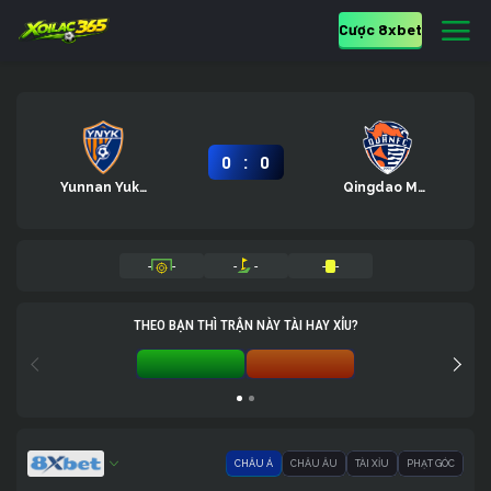
Cược 8xbet
:
0
0
Yunnan Yukun
Qingdao Manatee
-
-
-
-
-
-
THEO BẠN THÌ TRẬN NÀY TÀI HAY XỈU?
TÀI 0%
XỈU 0%
CHÂU Á
CHÂU ÂU
TÀI XỈU
PHẠT GÓC