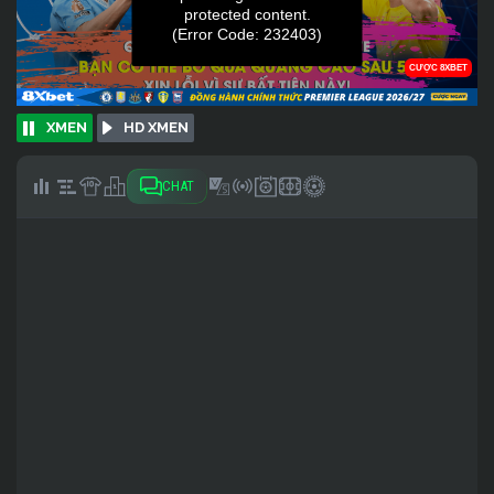
XMEN
HD XMEN
CHAT