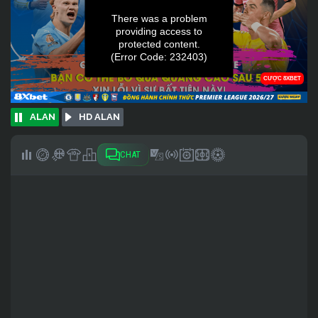
ALAN
HD ALAN
CHAT