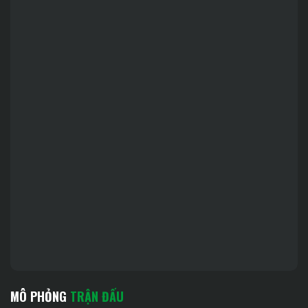
MÔ PHỎNG
TRẬN ĐẤU