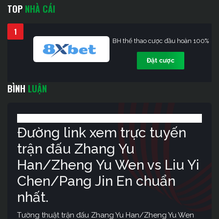
TOP
NHÀ CÁI
1
BH thể thao cược đầu hoàn 100%
Đặt cược
BÌNH
LUẬN
Đường link xem trực tuyến
trận đấu Zhang Yu
Han/Zheng Yu Wen vs Liu Yi
Chen/Pang Jin En chuẩn
nhất.
Tường thuật trận đấu Zhang Yu Han/Zheng Yu Wen