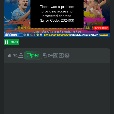
HD 1
CHAT