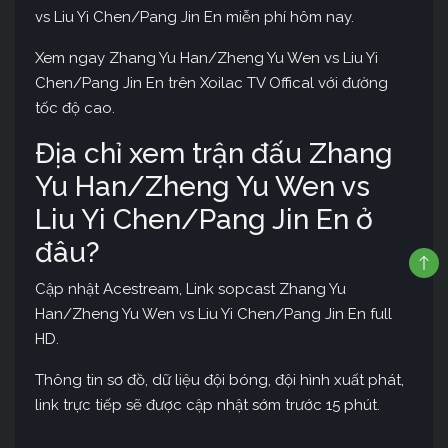
vs Liu Yi Chen/Pang Jin En miễn phí hôm nay.
Xem ngay Zhang Yu Han/Zheng Yu Wen vs Liu Yi
Chen/Pang Jin En trên Xoilac TV Offical với đường
tốc độ cao.
Địa chỉ xem trận đấu Zhang
Yu Han/Zheng Yu Wen vs
Liu Yi Chen/Pang Jin En ở
đâu?
Cập nhật Acestream, Link sopcast Zhang Yu
Han/Zheng Yu Wen vs Liu Yi Chen/Pang Jin En full
HD.
Thông tin sơ đồ, dữ liệu đội bóng, đội hình xuất phát,
link trực tiếp sẽ được cập nhật sớm trước 15 phút.