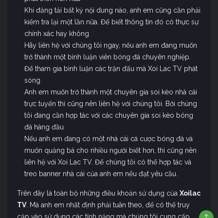
Khi đăng tải bất kỳ nội dung nào, anh em cũng cần phải
kiểm tra lại một lần nữa. Để biết thông tin đó có thực sự
chính xác hay không
Hãy liên hệ với chúng tôi ngay, nếu anh em đang muốn
trở thành một bình luận viên bóng đá chuyên nghiệp.
Để tham gia bình luận các trận đấu mà Xoi Lac TV phát
sóng
Anh em muốn trở thành một chuyên gia soi kèo nhà cái
trực tuyến thì cũng nên liên hệ với chúng tôi. Bởi chúng
tôi đang cần hợp tác với các chuyên gia soi kèo bóng
đá hàng đầu
Nếu anh em đang có một nhà cái cá cược bóng đá và
muốn quảng bá cho nhiều người biết hơn, thì cũng nên
liên hệ với Xoi Lac TV. Để chúng tôi có thể hợp tác và
treo banner nhà cái của anh em nểu đạt yêu cầu.
Trên đây là toàn bộ những điều khoản sử dụng của
Xoilac
TV
. Mà anh em nhất định phải tuân theo, để có thể truy
cập vào sử dụng các tính năng mà chúng tôi cung cấp.