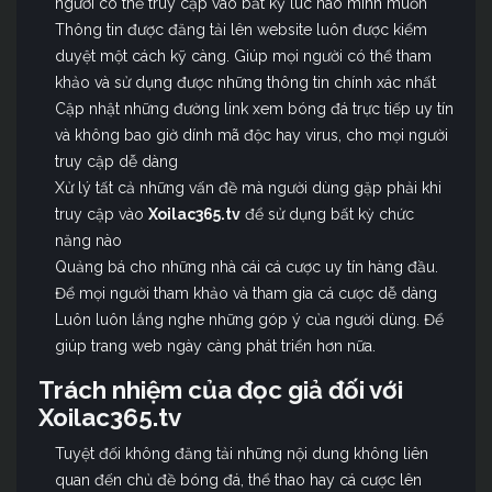
người có thể truy cập vào bất kỳ lúc nào mình muốn
Thông tin được đăng tải lên website luôn được kiểm
duyệt một cách kỹ càng. Giúp mọi người có thể tham
khảo và sử dụng được những thông tin chính xác nhất
Cập nhật những đường link xem bóng đá trực tiếp uy tín
và không bao giờ dính mã độc hay virus, cho mọi người
truy cập dễ dàng
Xử lý tất cả những vấn đề mà người dùng gặp phải khi
truy cập vào
Xoilac365.tv
để sử dụng bất kỳ chức
năng nào
Quảng bá cho những nhà cái cá cược uy tín hàng đầu.
Để mọi người tham khảo và tham gia cá cược dễ dàng
Luôn luôn lắng nghe những góp ý của người dùng. Để
giúp trang web ngày càng phát triển hơn nữa.
Trách nhiệm của đọc giả đối với
Xoilac365.tv
Tuyệt đối không đăng tải những nội dung không liên
quan đến chủ đề bóng đá, thể thao hay cá cược lên