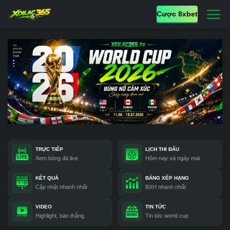
Cược 8xbet
TRỰC TIẾP
LỊCH THI ĐẤU
Xem bóng đá live
Hôm nay và ngày mai
KẾT QUẢ
BẢNG XẾP HẠNG
Cập nhật nhanh nhất
BXH nhanh nhất
VIDEO
TIN TỨC
Highlight, bàn thắng
Tin tức world cup