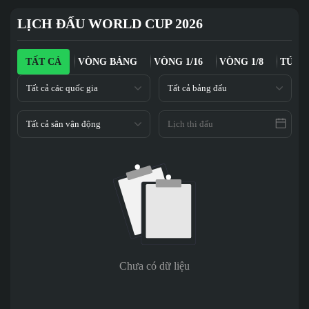
LỊCH ĐẤU WORLD CUP 2026
TẤT CẢ
VÒNG BẢNG
VÒNG 1/16
VÒNG 1/8
TỨ K
Tất cả các quốc gia
Tất cả bảng đấu
Tất cả sân vận động
Chưa có dữ liệu