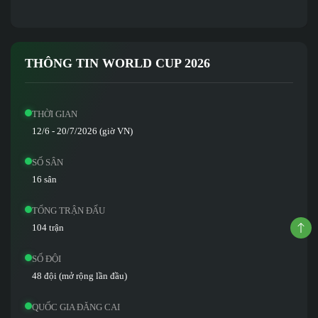
THÔNG TIN WORLD CUP 2026
THỜI GIAN
12​/6 - 20​/7/2026 (giờ VN)
SỐ SÂN
16 sân
TỔNG TRẬN ĐẤU
104 trận
SỐ ĐỘI
48 đội (mở rộng lần đầu)
QUỐC GIA ĐĂNG CAI