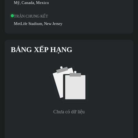
Mỹ, Canada, Mexico
TRẬN CHUNG KẾT
MetLife Stadium, New Jersey
BẢNG XẾP HẠNG
Chưa có dữ liệu