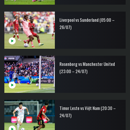
Liverpool vs Sunderland (05:00 –
26/07)
Rosenborg vs Manchester United
(23:00 – 24/07)
Timor Leste vs Việt Nam (20:30 –
24/07)