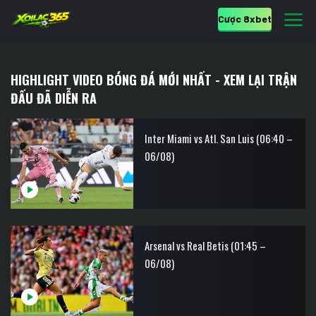
Cược 8xbet
HIGHLIGHT VIDEO BÓNG ĐÁ MỚI NHẤT - XEM LẠI TRẬN
ĐẤU ĐÃ DIỄN RA
Inter Miami vs Atl. San Luis (06:40 –
06/08)
Arsenal vs Real Betis (01:45 –
06/08)