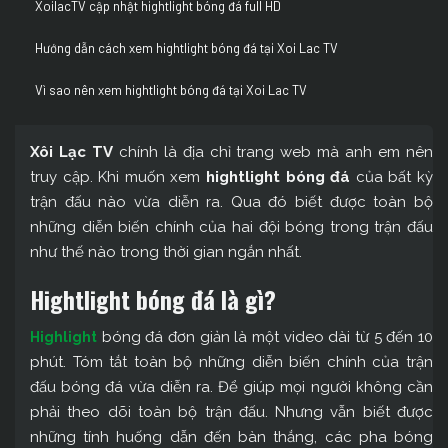
XoilacTV cập nhật hightlight bóng đá full HD
Hướng dẫn cách xem hightlight bóng đá tại Xoi Lac TV
Vì sao nên xem hightlight bóng đá tại Xoi Lac TV
Xôi Lạc TV
chính là địa chỉ trang web mà anh em nên
truy cập. Khi muốn xem
hightlight bóng đá
của bất kỳ
trận đấu nào vừa diễn ra. Qua đó biết được toàn bộ
những diễn biến chính của hai đội bóng trong trận đấu
như thế nào trong thời gian ngắn nhất.
Hightlight bóng đá là gì?
bóng đá đơn giản là một video dài từ 5 đến 10
Highlight
phút. Tóm tắt toàn bộ những diễn biến chính của trận
đấu bóng đá vừa diễn ra. Để giúp mọi người không cần
phải theo dõi toàn bộ trận đấu. Nhưng vẫn biết được
những tính huống dẫn đến bàn thắng, các pha bóng