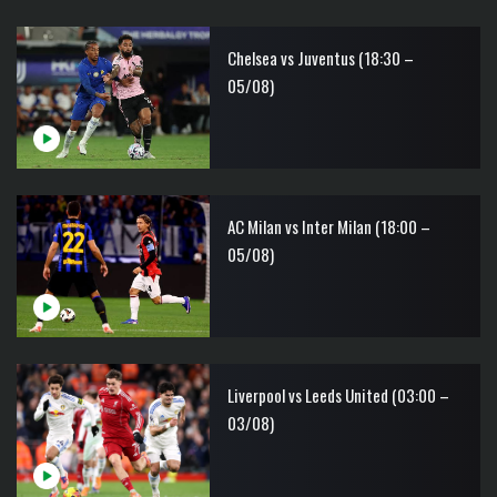
Chelsea vs Juventus (18:30 –
05/08)
AC Milan vs Inter Milan (18:00 –
05/08)
Liverpool vs Leeds United (03:00 –
03/08)