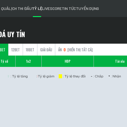
 QUẢ
LỊCH THI ĐẤU
TỶ LỆ
LIVESCORE
TIN TỨC
TUYỂN DỤNG
ĐÁ UY TÍN