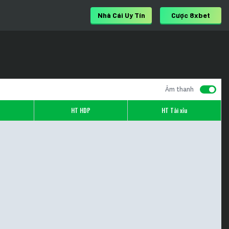
Nhà Cái Uy Tín
Cược 8xbet