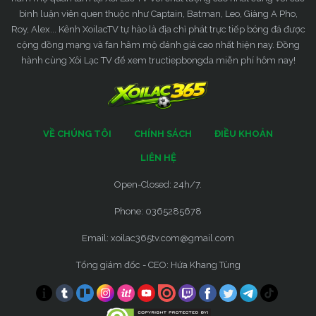
bình luận viên quen thuộc như Captain, Batman, Leo, Giàng A Pho,
Roy, Alex... Kênh XoilacTV tự hào là địa chỉ phát trực tiếp bóng đá được
cộng đồng mạng và fan hâm mộ đánh giá cao nhất hiện nay. Đồng
hành cùng Xôi Lạc TV để xem tructiepbongda miễn phí hôm nay!
VỀ CHÚNG TÔI
CHÍNH SÁCH
ĐIỀU KHOẢN
LIÊN HỆ
Open-Closed: 24h/7.
Phone: 0365285678
Email:
xoilac365tv.com@gmail.com
Tổng giám đốc - CEO: Hứa Khang Tùng