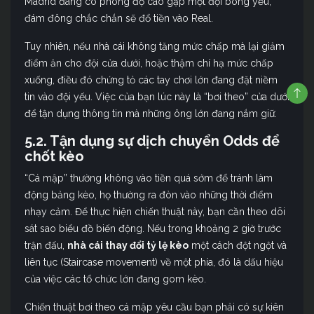
Madrid đang có phong độ cao gặp một đội bóng yếu,
đám đông chắc chắn sẽ đổ tiền vào Real.
Tuy nhiên, nếu nhà cái không tăng mức chấp mà lại giảm
điểm ăn cho đội cửa dưới, hoặc thậm chí hạ mức chấp
xuống, điều đó chứng tỏ các tay chơi lớn đang đặt niềm
tin vào đội yếu. Việc của bạn lúc này là “bơi theo” cửa dưới
để tận dụng thông tin mà những ông lớn đang nắm giữ.
5.2. Tận dụng sự dịch chuyển Odds để
chốt kèo
“Cá mập” thường không vào tiền quá sớm để tránh làm
động bảng kèo, họ thường ra đòn vào những thời điểm
nhạy cảm. Để thực hiện chiến thuật này, bạn cần theo dõi
sát sao biểu đồ biến động. Nếu trong khoảng 2 giờ trước
trận đấu,
nhà cái thay đổi tỷ lệ kèo
một cách đột ngột và
liên tục (Staircase movement) về một phía, đó là dấu hiệu
của việc các tổ chức lớn đang gom kèo.
Chiến thuật bơi theo cá mập yêu cầu bạn phải có sự kiên