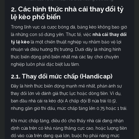
2. Các hình thức nhà cái thay đổi tỷ
lệ kèo phổ biến
Trong lĩnh vực cá cược bóng đá, bảng kèo không bao giờ
là những con số đứng yên. Thực tế, việc
nhà cái thay đổi
tỷ lệ kèo
là một chiến thuật nghiệp vụ nhằm bảo vệ lợi
nhuận và điều hướng thị trường. Dưới đây là những hình
thức biến động phổ biến nhất mà các tay chơi chuyên
nghiệp luôn phải đặc biệt lưu tâm.
2.1. Thay đổi mức chấp (Handicap)
Đây là hình thức biến động mạnh mẽ nhất, phản ánh sự
thay đổi lớn về đánh giá thực lực hoặc dòng tiền. Ví dụ,
ban đầu nhà cái ra kèo đội A chấp đội B nửa trái (0.5),
nhưng gần giờ thi đấu, mức chấp tăng lên 0.75 hoặc 1 trái.
Khi mức chấp tăng, điều đó cho thấy nhà cái đang nhận
định cửa trên có khả năng thắng cực cao, hoặc lượng tiền
đổ vào cửa trên đang quá lớn, buộc họ phải nâng mức