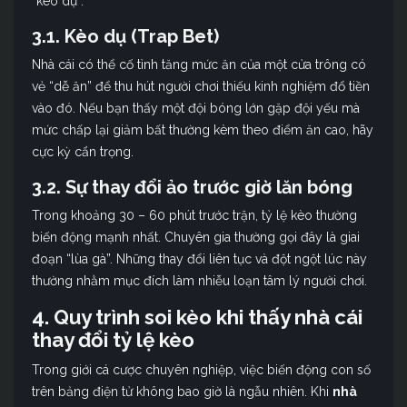
“kèo dụ”.
3.1. Kèo dụ (Trap Bet)
Nhà cái có thể cố tình tăng mức ăn của một cửa trông có
vẻ “dễ ăn” để thu hút người chơi thiếu kinh nghiệm đổ tiền
vào đó. Nếu bạn thấy một đội bóng lớn gặp đội yếu mà
mức chấp lại giảm bất thường kèm theo điểm ăn cao, hãy
cực kỳ cẩn trọng.
3.2. Sự thay đổi ảo trước giờ lăn bóng
Trong khoảng 30 – 60 phút trước trận, tỷ lệ kèo thường
biến động mạnh nhất. Chuyên gia thường gọi đây là giai
đoạn “lùa gà”. Những thay đổi liên tục và đột ngột lúc này
thường nhằm mục đích làm nhiễu loạn tâm lý người chơi.
4. Quy trình soi kèo khi thấy nhà cái
thay đổi tỷ lệ kèo
Trong giới cá cược chuyên nghiệp, việc biến động con số
trên bảng điện tử không bao giờ là ngẫu nhiên. Khi
nhà