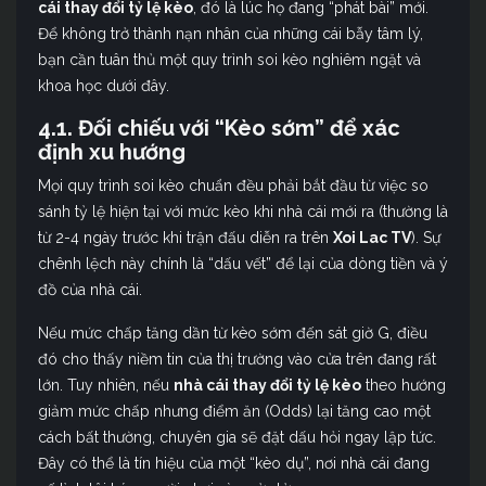
cái thay đổi tỷ lệ kèo
, đó là lúc họ đang “phát bài” mới.
Để không trở thành nạn nhân của những cái bẫy tâm lý,
bạn cần tuân thủ một quy trình soi kèo nghiêm ngặt và
khoa học dưới đây.
4.1. Đối chiếu với “Kèo sớm” để xác
định xu hướng
Mọi quy trình soi kèo chuẩn đều phải bắt đầu từ việc so
sánh tỷ lệ hiện tại với mức kèo khi nhà cái mới ra (thường là
từ 2-4 ngày trước khi trận đấu diễn ra trên
Xoi Lac TV
). Sự
chênh lệch này chính là “dấu vết” để lại của dòng tiền và ý
đồ của nhà cái.
Nếu mức chấp tăng dần từ kèo sớm đến sát giờ G, điều
đó cho thấy niềm tin của thị trường vào cửa trên đang rất
lớn. Tuy nhiên, nếu
nhà cái thay đổi tỷ lệ kèo
theo hướng
giảm mức chấp nhưng điểm ăn (Odds) lại tăng cao một
cách bất thường, chuyên gia sẽ đặt dấu hỏi ngay lập tức.
Đây có thể là tín hiệu của một “kèo dụ”, nơi nhà cái đang