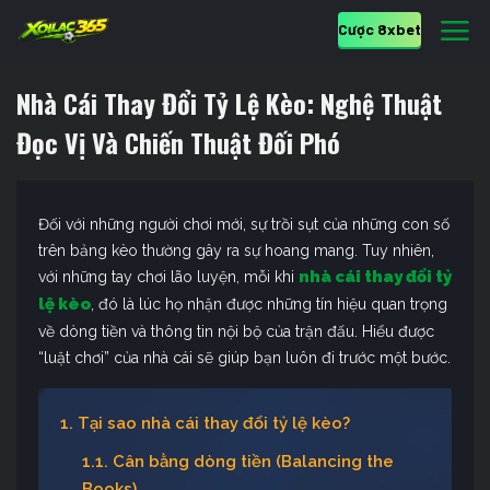
Cược 8xbet
Nhà Cái Thay Đổi Tỷ Lệ Kèo: Nghệ Thuật
Đọc Vị Và Chiến Thuật Đối Phó
Đối với những người chơi mới, sự trồi sụt của những con số
trên bảng kèo thường gây ra sự hoang mang. Tuy nhiên,
nhà cái thay đổi tỷ
với những tay chơi lão luyện, mỗi khi
lệ kèo
, đó là lúc họ nhận được những tín hiệu quan trọng
về dòng tiền và thông tin nội bộ của trận đấu. Hiểu được
“luật chơi” của nhà cái sẽ giúp bạn luôn đi trước một bước.
1. Tại sao nhà cái thay đổi tỷ lệ kèo?
1.1. Cân bằng dòng tiền (Balancing the
Books)