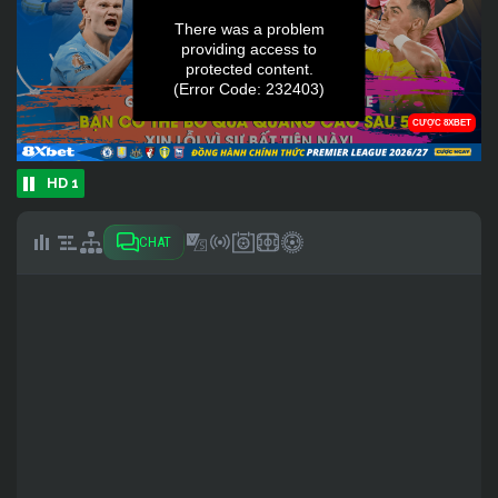
HD 1
CHAT