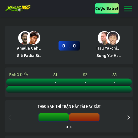
Cược 8xbet
:
0
0
Amalia Cahaya Pratiwi
Hsu Ya-ching
Siti Fadia Silva Ramadhanti
Sung Yu-Hsuan
BẢNG ĐIỂM
S1
S2
S3
Amalia Cahaya Pratiwi/Siti Fadia Silva Ramadhanti
-
-
-
Hsu Ya-ching/Sung Yu-Hsuan
-
-
-
THEO BẠN THÌ TRẬN NÀY TÀI HAY XỈU?
TÀI 0%
XỈU 0%