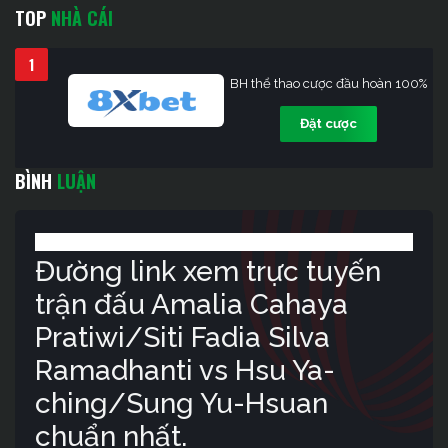
TOP
NHÀ CÁI
1
BH thể thao cược đầu hoàn 100%
Đặt cược
BÌNH
LUẬN
Đường link xem trực tuyến
trận đấu Amalia Cahaya
Pratiwi/Siti Fadia Silva
Ramadhanti vs Hsu Ya-
ching/Sung Yu-Hsuan
chuẩn nhất.