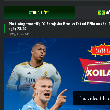
TRỰC TIẾP
MÔ
Phát sóng trực tiếp FC Zbrojovka Brno vs Fotbal Příbram vào lú
ngày 28/02
Hạng Nhất Séc