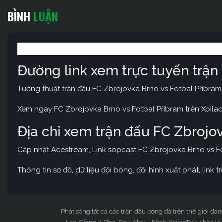
BÌNH
LUẬN
Đường link xem trực tuyến trận
Tường thuật trận đấu FC Zbrojovka Brno vs Fotbal Příbram
Xem ngay FC Zbrojovka Brno vs Fotbal Příbram trên Xoilac 
Địa chỉ xem trận đấu FC Zbrojo
Cập nhật Acestream, Link sopcast FC Zbrojovka Brno vs Fo
Thông tin sơ đồ, dữ liệu đội bóng, đội hình xuất phát, link 
Phát sóng tất cả các trận đấu bóng đá trên thế giới đ