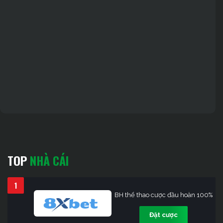
TOP
NHÀ CÁI
1
BH thể thao cược đầu hoàn 100%
Đặt cược