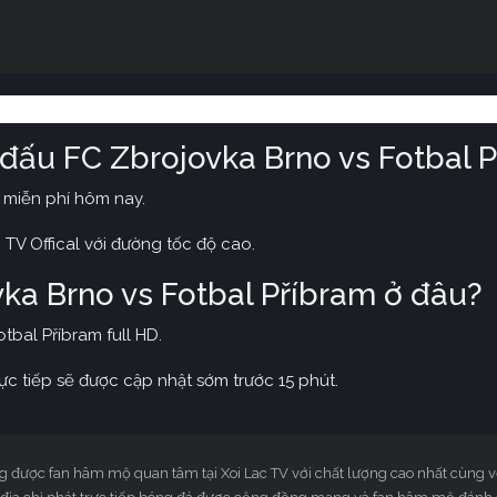
 đấu FC Zbrojovka Brno vs Fotbal 
 miễn phí hôm nay.
TV Offical với đường tốc độ cao.
vka Brno vs Fotbal Příbram ở đâu?
tbal Příbram full HD.
trực tiếp sẽ được cập nhật sớm trước 15 phút.
ang được fan hâm mộ quan tâm tại Xoi Lac TV với chất lượng cao nhất cùng 