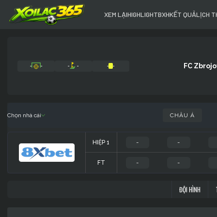
XEM LẠI
HIGHLIGHT
BXH
KẾT QUẢ
LỊCH T
FC Zbroj
-
-
-
-
-
-
Chọn nhà cái
CHÂU Á
-
-
HIỆP 1
-
-
FT
ĐỘI HÌNH