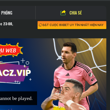
 PHỎNG
CHIA SẺ
c 23:00,
ĐẶT CƯỢC 8XBET UY TÍN NHẤT HIỆN NAY