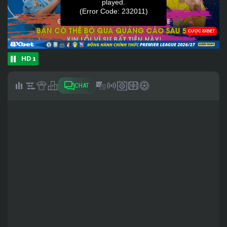
HD 1
CHAT