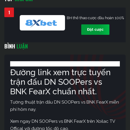
1
BH thể thao cược đầu hoàn 100%
Đặt cược
BÌNH
LUẬN
Đường link xem trực tuyến
trận đấu DN SOOPers vs
BNK FearX chuẩn nhất.
Tường thuật trận đấu DN SOOPers vs BNK FearX miễn
phí hôm nay.
Xem ngay DN SOOPers vs BNK FearX trên Xoilac TV
Offical với đường tốc độ cao.