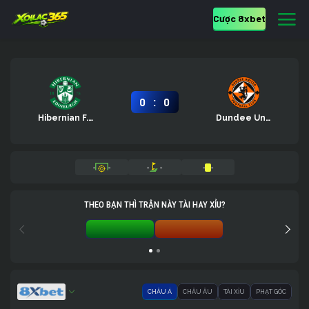
Cược 8xbet
:
0
0
Hibernian F.C.
Dundee United
-
-
-
-
-
-
THEO BẠN THÌ TRẬN NÀY TÀI HAY XỈU?
TÀI 0%
XỈU 0%
CHÂU Á
CHÂU ÂU
TÀI XỈU
PHẠT GÓC