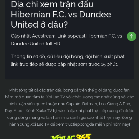
Địa chỉ xem trận đấu
Hibernian F.C. vs Dundee
United ở đâu?
Cập nhật Acestream, Link sopcast Hibernian F.C. vs
Dundee United full HD.
Thông tin sơ đồ, dữ liệu đội bóng, đội hình xuất phát,
link trực tiếp sẽ được cập nhật sớm trước 15 phút.
Phát sóng tất cả các trận đấu bóng đá trên thế giới đang được fan
hâm mộ quan tâm tại Xoi Lac TV với chất lượng cao nhất cùng với các
bình luận viên quen thuộc như Captain, Batman, Leo, Giàng A Pho,
Roy, Alex... Kênh XoilacTV tự hào là địa chỉ phát trực tiếp bóng đá được
cộng đồng mạng và fan hâm mộ đánh giá cao nhất hiện nay. Đồng
hành cùng Xôi Lạc TV để xem tructiepbongda miễn phí hôm nay!