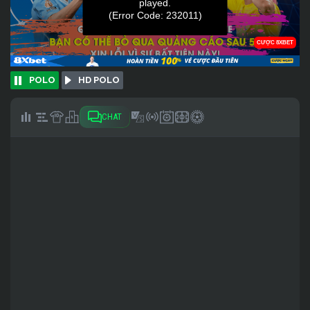
POLO
HD POLO
CHAT