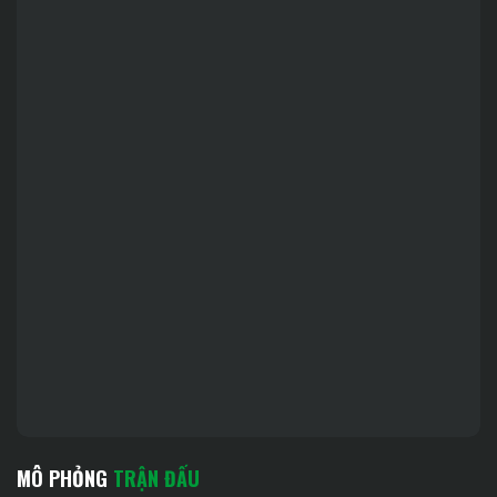
MÔ PHỎNG
TRẬN ĐẤU