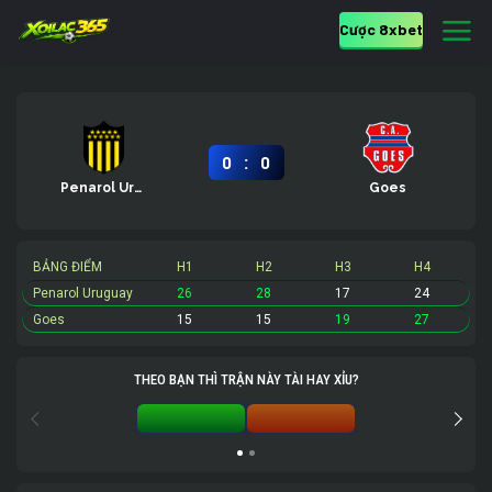
Cược 8xbet
:
0
0
Penarol Uruguay
Goes
BẢNG ĐIỂM
H1
H2
H3
H4
Penarol Uruguay
26
28
17
24
Goes
15
15
19
27
THEO BẠN THÌ TRẬN NÀY TÀI HAY XỈU?
TÀI 0%
XỈU 0%