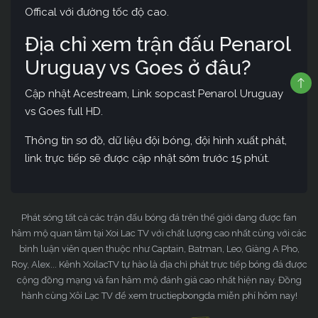
Offical với đường tốc độ cao.
Địa chỉ xem trận đấu Penarol
Uruguay vs Goes ở đâu?
Cập nhật Acestream, Link sopcast Penarol Uruguay
vs Goes full HD.
Thông tin sơ đồ, dữ liệu đội bóng, đội hình xuất phát,
link trực tiếp sẽ được cập nhật sớm trước 15 phút.
Phát sóng tất cả các trận đấu bóng đá trên thế giới đang được fan
hâm mộ quan tâm tại Xoi Lac TV với chất lượng cao nhất cùng với các
bình luận viên quen thuộc như Captain, Batman, Leo, Giàng A Pho,
Roy, Alex... Kênh XoilacTV tự hào là địa chỉ phát trực tiếp bóng đá được
cộng đồng mạng và fan hâm mộ đánh giá cao nhất hiện nay. Đồng
hành cùng Xôi Lạc TV để xem tructiepbongda miễn phí hôm nay!