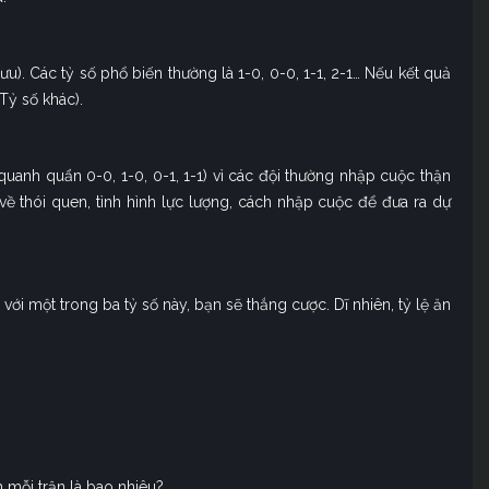
). Các tỷ số phổ biến thường là 1-0, 0-0, 1-1, 2-1… Nếu kết quả
Tỷ số khác).
quanh quẩn 0-0, 1-0, 0-1, 1-1) vì các đội thường nhập cuộc thận
ề thói quen, tình hình lực lượng, cách nhập cuộc để đưa ra dự
với một trong ba tỷ số này, bạn sẽ thắng cược. Dĩ nhiên, tỷ lệ ăn
 mỗi trận là bao nhiêu?