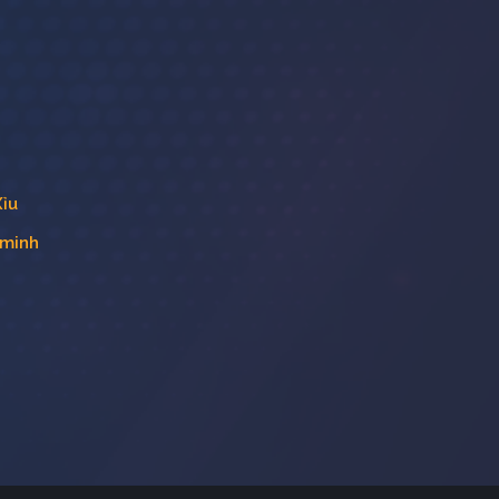
Xỉu
 minh