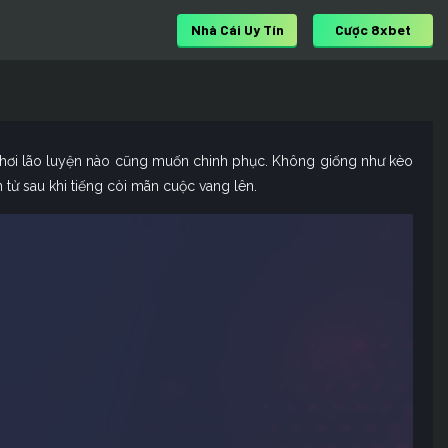
Nhà Cái Uy Tín
Cược 8xbet
 chơi lão luyện nào cũng muốn chinh phục. Không giống như kèo
 tử sau khi tiếng còi mãn cuộc vang lên.