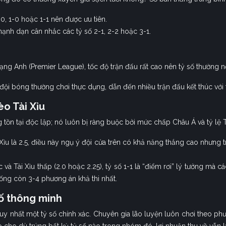
, 1-0 hoặc 1-1 nên được ưu tiên.
mạnh dạn cân nhắc các tỷ số 2-1, 2-2 hoặc 3-1.
 hạng Anh (Premier League), tốc độ trận đấu rất cao nên tỷ số thường n
 đội bóng thường chơi thực dụng, dẫn đến nhiều trận đấu kết thúc với 
èo Tài Xỉu
 tồn tại độc lập; nó luôn bị ràng buộc bởi mức chấp Châu Á và tỷ lệ T
i Xỉu là 2.5, điều này ngụ ý đội cửa trên có khả năng thắng cao nhưng
 và Tài Xỉu thấp (2.0 hoặc 2.25), tỷ số 1-1 là “điểm rơi” lý tưởng mà 
ống còn 3-4 phương án khả thi nhất.
số thông minh
duy nhất một tỷ số chính xác. Chuyên gia lão luyện luôn chơi theo phư