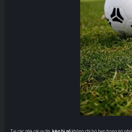
Tại các nhà cái uy tín,
kèo tỷ số
không chỉ bó hẹp trong 90 phút