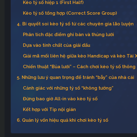
Kèo tỷ số hiệp 1 (First Half)
Kèo tỷ số tổng hợp (Correct Score Group)
4. Bí quyết soi kèo tỷ số từ các chuyên gia lão luyện
Phân tích đặc điểm ghi bàn và thủng lưới
Dựa vào tính chất của giải đấu
Giải mã mối liên hệ giữa kèo Handicap và kèo Tài 
Chiến thuật “Bủa lưới” – Cách chơi kèo tỷ số thông
5. Những lưu ý quan trọng để tránh “bẫy” của nhà cái
Cảnh giác với những tỷ số “không tưởng”
Đừng bao giờ All-in vào kèo tỷ số
Kết hợp với Tip nội gián
6. Quản lý vốn hiệu quả khi chơi kèo tỷ số